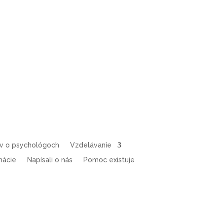
ov o psychológoch
Vzdelávanie
mácie
Napísali o nás
Pomoc existuje