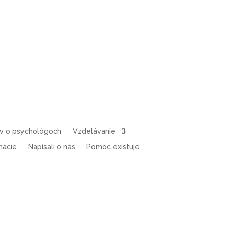
ov o psychológoch
Vzdelávanie
mácie
Napísali o nás
Pomoc existuje