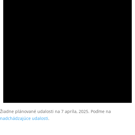
Žiadne plánované udalosti na 7 apríla, 2025. Poďme na
nadchádzajúce udalosti
.