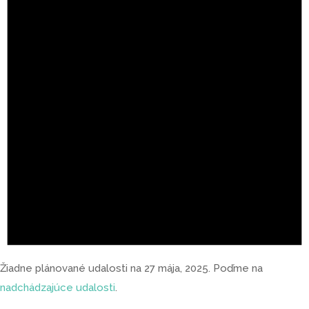
Žiadne plánované udalosti na 27 mája, 2025. Poďme na
nadchádzajúce udalosti
.