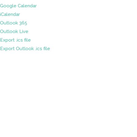
Google Calendar
iCalendar
Outlook 365
Outlook Live
Export .ics file
Export Outlook .ics file
Sleduj náš
Facebook
&
LinkedIn