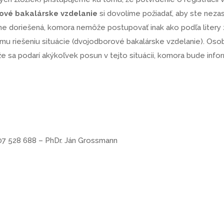
ové bakalárske vzdelanie
si dovolíme požiadať, aby ste nezasi
vne doriešená, komora nemôže postupovať inak ako podľa litery
 riešeniu situácie (dvojodborové bakalárske vzdelanie). Osobne 
že sa podarí akýkoľvek posun v tejto situácii, komora bude info
907 528 688 – PhDr. Ján Grossmann