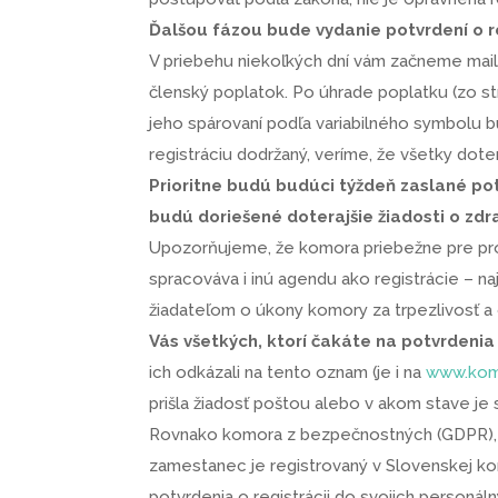
Ďalšou fázou bude vydanie potvrdení o re
V priebehu niekoľkých dní vám začneme mail
členský poplatok. Po úhrade poplatku (zo st
jeho spárovaní podľa variabilného symbolu b
registráciu dodržaný, veríme, že všetky do
Prioritne budú budúci týždeň zaslané po
budú doriešené doterajšie žiadosti o zdr
Upozorňujeme, že komora priebežne pre pro
spracováva i inú agendu ako registrácie – 
žiadateľom o úkony komory za trpezlivosť a
Vás všetkých, ktorí čakáte na potvrdenia
ich odkázali na tento oznam (je i na
www.kom
prišla žiadosť poštou alebo v akom stave je 
Rovnako komora z bezpečnostných (GDPR), k
zamestanec je registrovaný v Slovenskej ko
potvrdenia o registrácii do svojich personá