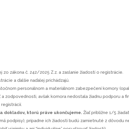
 zo zákona č. 242/2025 Z.z. a zaslanie žiadostí o registrácie.
trácie a ďalšie naďalej prichádzajú.
tatočnom personálnom a materiálnom zabezpečení komory (op
ť a zodpovednosti, avšak komora nedostala žiadnu podporu a fin
egistrácií.
b a dokladov, ktorú práve ukončujeme.
Žiaľ približne 1/5 žiad
jmä podpisy), prípadne ich žiadosti budú zamietnuté z dôvodu 
biť výnimky a ani “individuálne” posudzovať žiadosti).