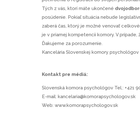
Tých z vás, ktorí máte ukončené
dvojodbor
posúdenie. Pokiaľ situácia nebude legislatí
zaberá čas, ktorý je možné venovať celkovému
je v priamej kompetencii komory. V prípade, 
Ďakujeme za porozumenie.
Kancelária Slovenskej komory psychológov
Kontakt pre médiá:
Slovenská komora psychológov
Tel.: +421 
E-mail: kancelaria@komorapsychologov.sk
Web:
www.komorapsychologov.sk