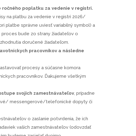
 ročného poplatku za vedenie v registri.
 na platbu za vedenie v registri 2026/
i platbe správne uviesť variabilný symbol) a
e proces bude zo strany žiadateľov o
rozhodnutia doručené žiadateľom.
ravotníckych pracovníkov a následne
 nastavovať procesy a súčasne komora
otníckych pracovníkov. Ďakujeme všetkým
 postupe svojich zamestnávateľov
, prípadne
lové/ messengerové/telefonické dopyty či
návateľov o zaslanie potvrdenia, že ich
žiadaviek vašich zamestnávateľov (odovzdať
i vám budeme zasielať dvojmo.