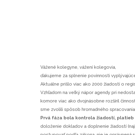
15. sep. 2023
|
Aktuality
,
Oznam
Vážené kolegyne, vážení kolegovia,
ďakujeme za splnenie povinnosti vyplývajúcej
Aktuálne prišlo viac ako 2000 žiadostí o regis
Vzhľadom na veľký nápor agendy pri nedos
komore viac ako dvojnásobne rozšíril činnos
sme zvolili spôsob hromadného spracovania r
Prvá fáza bola kontrola žiadostí, platie
doloženie dokladov a doplnenie žiadostí (na
postupovať podľa zákona, nie je oprávnená ro