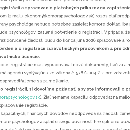
gistrácii a spracovanie platobných príkazov na zaplatenie
om (z mailu ekonom@komorapsychologov.sk) rozosielať predpisy
rany psychológa nebude potrebné zasielať komore doklad, iba pr
ude psychológovi zaslané potvrdenie o registrácii. V prípade, ž
teraz doručené žiadosti budú do konca júna 2026 spracované a 
tvrdenia o registrácii zdravotníckym pracovníkom a pre zd
avotnícke licencie.
ces registrácie musí vypracovávať nové dokumenty, tlačivá a
najmä agendu vyplývajúcu zo zákona č. 578/2004 Z.z. pre zdrav
 ospravedlňujeme sa za meškanie.
 o registrácii, si dovolíme požiadať, aby ste informovali o
orapsychologov.sk
). Žiaľ nemáme kapacitu odpovedať na mai
spracovanie registrácie.
apacitných, finančných dôvodov neodpovedá na žiadosti zamest
more psychológov a splnil si svoju povinnosť. Pre splnenie po
lnych zložiek) pristupujeme ku tomu, že potvrdenie o registráci