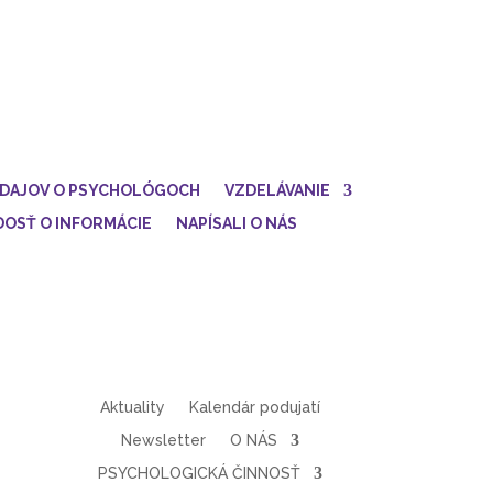
ÚDAJOV O PSYCHOLÓGOCH
VZDELÁVANIE
DOSŤ O INFORMÁCIE
NAPÍSALI O NÁS
Aktuality
Kalendár podujatí
Newsletter
O NÁS
PSYCHOLOGICKÁ ČINNOSŤ