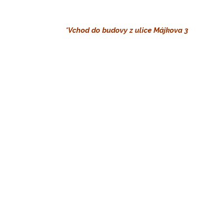
811 07 Bratislava – Staré Mesto
*Vchod do budovy z ulice Májkova 3
Úradné hodiny
Pre vybavenie požiadaviek kontaktujte kan
Telefonický kontakt
+ 421 948 228 738:
Pondelok: 9:00 – 12:00
Utorok: 10:00 – 12:00
Streda: 10:00 – 12:00
Štvrtok: 12:00 – 15:00
Kontaktné údaje