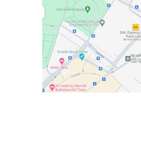
Korešpondenčná adresa kanc
Slovenská komora psychológov
Odborárske námestie 3