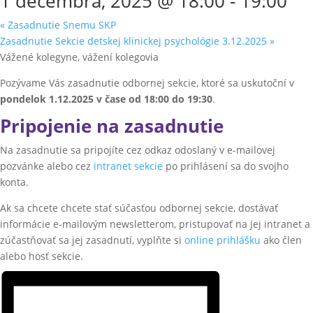
1 decembra, 2025 @ 18:00
-
19:00
«
Zasadnutie Snemu SKP
Zasadnutie Sekcie detskej klinickej psychológie 3.12.2025
»
Vážené kolegyne, vážení kolegovia
Pozývame Vás zasadnutie odbornej sekcie, ktoré sa uskutoční v
pondelok 1.12
.2025
v čase od 18:00 do 19:30
.
Pripojenie na zasadnutie
Na zasadnutie sa pripojíte cez odkaz odoslaný v e-mailovej
pozvánke alebo cez
intranet sekcie
po prihlásení sa do svojho
konta.
Ak sa chcete chcete stať súčasťou odbornej sekcie, dostávať
informácie e-mailovým newsletterom, pristupovať na jej intranet a
zúčastňovať sa jej zasadnutí, vyplňte si
online prihlášku
ako člen
alebo hosť sekcie.