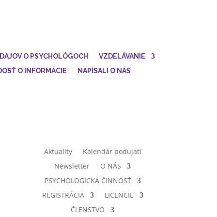
ÚDAJOV O PSYCHOLÓGOCH
VZDELÁVANIE
DOSŤ O INFORMÁCIE
NAPÍSALI O NÁS
Aktuality
Kalendár podujatí
Newsletter
O NÁS
PSYCHOLOGICKÁ ČINNOSŤ
REGISTRÁCIA
LICENCIE
ČLENSTVO