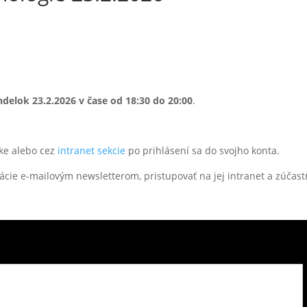
delok 23.2
.2026
v čase od 18:30 do 20:00
.
nke alebo cez
intranet sekcie
po prihlásení sa do svojho konta.
ácie e-mailovým newsletterom, pristupovať na jej intranet a zúčastň