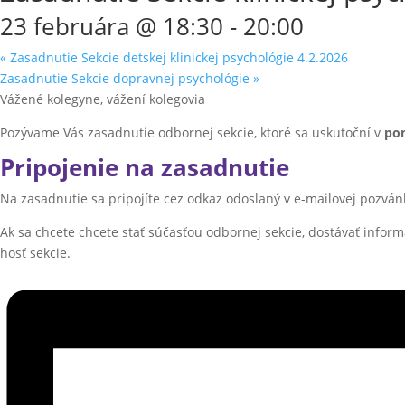
23 februára @ 18:30
-
20:00
«
Zasadnutie Sekcie detskej klinickej psychológie 4.2.2026
Zasadnutie Sekcie dopravnej psychológie
»
Vážené kolegyne, vážení kolegovia
Pozývame Vás zasadnutie odbornej sekcie, ktoré sa uskutoční v
pon
Pripojenie na zasadnutie
Na zasadnutie sa pripojíte cez odkaz odoslaný v e-mailovej pozvá
Ak sa chcete chcete stať súčasťou odbornej sekcie, dostávať inform
hosť sekcie.