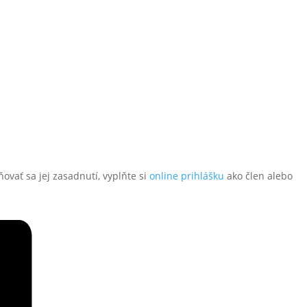
ovať sa jej zasadnutí, vyplňte si
online prihlášku
ako člen alebo