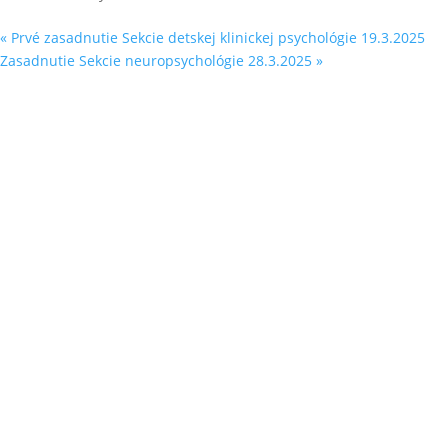
«
Prvé zasadnutie Sekcie detskej klinickej psychológie 19.3.2025
Zasadnutie Sekcie neuropsychológie 28.3.2025
»
Sleduj náš
Facebook
&
Linke