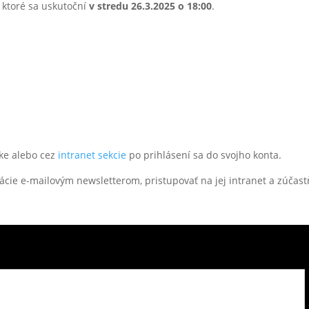
, ktoré sa uskutoční
v stredu 26.3.2025 o 18:00
.
nke alebo cez
intranet sekcie
po prihlásení sa do svojho konta.
ácie e-mailovým newsletterom, pristupovať na jej intranet a zúčastň