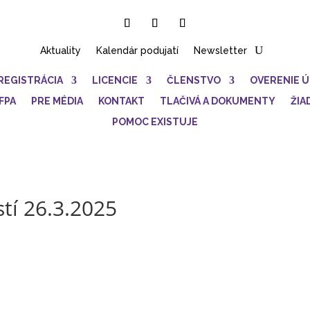
Aktuality
Kalendár podujatí
Newsletter
REGISTRÁCIA
LICENCIE
ČLENSTVO
OVERENIE 
FPA
PRE MÉDIA
KONTAKT
TLAČIVÁ A DOKUMENTY
ŽIA
POMOC EXISTUJE
stí 26.3.2025