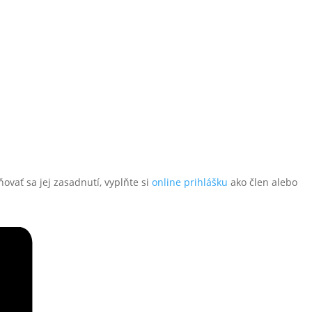
ovať sa jej zasadnutí, vyplňte si
online prihlášku
ako člen alebo