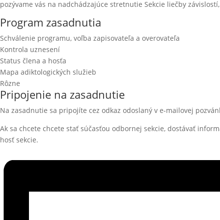
pozývame vás na nadchádzajúce stretnutie Sekcie liečby závislostí
Program zasadnutia
Schválenie programu, voľba zapisovateľa a overovateľa
Kontrola uznesení
Status člena a hosťa
Mapa adiktologických služieb
Rôzne
Pripojenie na zasadnutie
Na zasadnutie sa pripojíte cez odkaz odoslaný v e-mailovej pozvá
Ak sa chcete chcete stať súčasťou odbornej sekcie, dostávať inform
hosť sekcie.