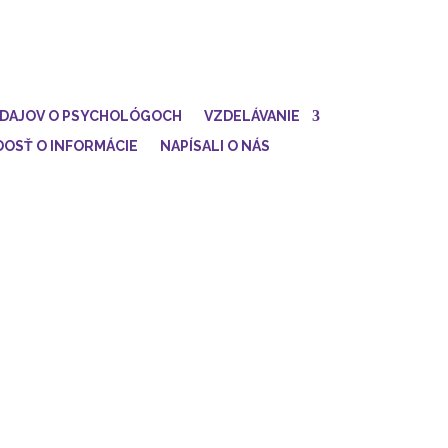
ÚDAJOV O PSYCHOLÓGOCH
VZDELÁVANIE
DOSŤ O INFORMÁCIE
NAPÍSALI O NÁS