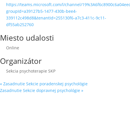
https://teams.microsoft.com/l/channel/19%3A6f6c8900c6a04e
groupId=a39127b5-1477-430b-bee4-
339112c498d8&tenantId=255130f6-a7c3-411c-9c11-
df55ab252760
Miesto udalosti
Online
Organizátor
Sekcia psychoterapie SKP
«
Zasadnutie Sekcie poradenskej psychológie
Zasadnutie Sekcie dopravnej psychológie
»