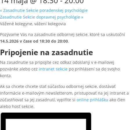
14 mája @ 18:30
-
20:00
«
Zasadnutie Sekcie poradenskej psychológie
Zasadnutie Sekcie dopravnej psychológie
»
Vážené kolegyne, vážení kolegovia
Pozývame Vás na zasadnutie odbornej sekcie, ktoré sa uskutoční
14.5
.2026
v čase od 18:30 do 20:00
.
Pripojenie na zasadnutie
Na zasadnutie sa pripojíte cez odkaz odoslaný v e-mailovej
pozvánke alebo cez
intranet sekcie
po prihlásení sa do svojho
konta.
Ak sa chcete chcete stať súčasťou odbornej sekcie, dostávať
informácie e-mailovým newsletterom, pristupovať na jej intranet a
zúčastňovať sa jej zasadnutí, vyplňte si
online prihlášku
ako člen
alebo hosť sekcie.