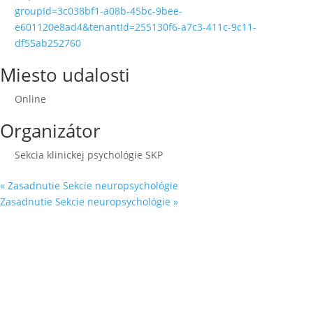
groupId=3c038bf1-a08b-45bc-9bee-
e601120e8ad4&tenantId=255130f6-a7c3-411c-9c11-
df55ab252760
Miesto udalosti
Online
Organizátor
Sekcia klinickej psychológie SKP
«
Zasadnutie Sekcie neuropsychológie
Zasadnutie Sekcie neuropsychológie
»
Sleduj náš
Facebook
&