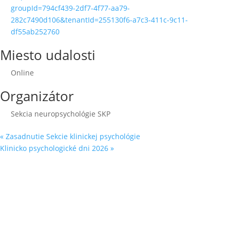
groupId=794cf439-2df7-4f77-aa79-
282c7490d106&tenantId=255130f6-a7c3-411c-9c11-
df55ab252760
Miesto udalosti
Online
Organizátor
Sekcia neuropsychológie SKP
«
Zasadnutie Sekcie klinickej psychológie
Klinicko psychologické dni 2026
»
Sleduj náš
Facebook
&