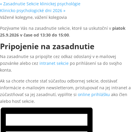
«
Zasadnutie Sekcie klinickej psychológie
Klinicko psychologické dni 2026
»
Vážené kolegyne, vážení kolegovia
Pozývame Vás na zasadnutie sekcie, ktoré sa uskutoční v
piatok
25.9
.2026
v čase od 13:30 do 15:00
.
Pripojenie na zasadnutie
Na zasadnutie sa pripojíte cez odkaz odoslaný v e-mailovej
pozvánke alebo cez
intranet sekcie
po prihlásení sa do svojho
konta.
Ak sa chcete chcete stať súčasťou odbornej sekcie, dostávať
informácie e-mailovým newsletterom, pristupovať na jej intranet a
zúčastňovať sa jej zasadnutí, vyplňte si
online prihlášku
ako člen
alebo hosť sekcie.