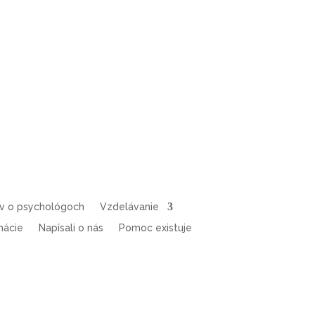
ov o psychológoch
Vzdelávanie
mácie
Napísali o nás
Pomoc existuje