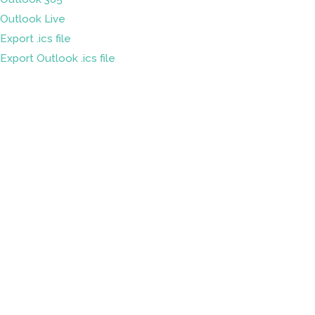
Outlook Live
Export .ics file
Export Outlook .ics file
Sleduj náš
Facebook
&
LinkedIn
Ochrana osobných údajov
Partnerské organizácie
Mapa stránky
Kontakt