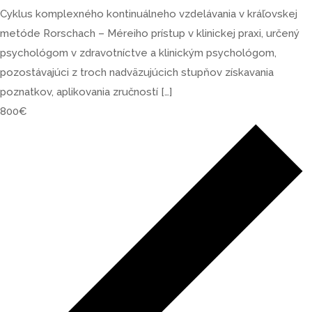
Cyklus komplexného kontinuálneho vzdelávania v kráľovskej
metóde Rorschach – Méreiho prístup v klinickej praxi, určený
psychológom v zdravotníctve a klinickým psychológom,
pozostávajúci z troch nadväzujúcich stupňov získavania
poznatkov, aplikovania zručností […]
800€