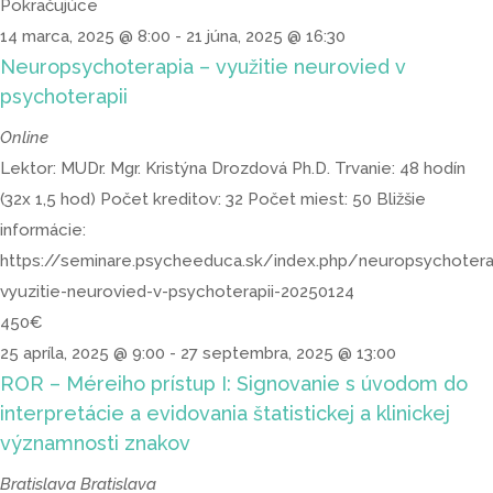
Pokračujúce
14 marca, 2025 @ 8:00
-
21 júna, 2025 @ 16:30
Neuropsychoterapia – využitie neurovied v
psychoterapii
Online
Lektor: MUDr. Mgr. Kristýna Drozdová Ph.D. Trvanie: 48 hodín
(32x 1,5 hod) Počet kreditov: 32 Počet miest: 50 Bližšie
informácie:
https://seminare.psycheeduca.sk/index.php/neuropsychotera
vyuzitie-neurovied-v-psychoterapii-20250124
450€
25 apríla, 2025 @ 9:00
-
27 septembra, 2025 @ 13:00
ROR – Méreiho prístup I: Signovanie s úvodom do
interpretácie a evidovania štatistickej a klinickej
významnosti znakov
Bratislava
Bratislava