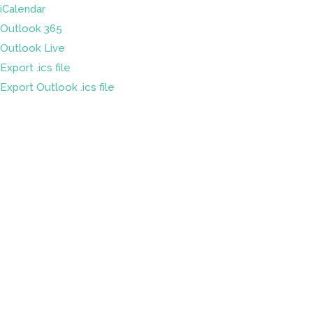
iCalendar
Outlook 365
Outlook Live
Export .ics file
Export Outlook .ics file
Sleduj náš
Facebook
&
LinkedIn