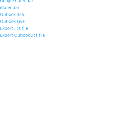
Google Calendar
iCalendar
Outlook 365
Outlook Live
Export .ics file
Export Outlook .ics file
Sleduj náš
Facebook
&
LinkedIn
Ochrana osobných údajov
Partnerské organizácie
Mapa stránky