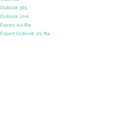
Outlook 365
Outlook Live
Export .ics file
Export Outlook .ics file
Sleduj náš
Facebook
&
LinkedIn