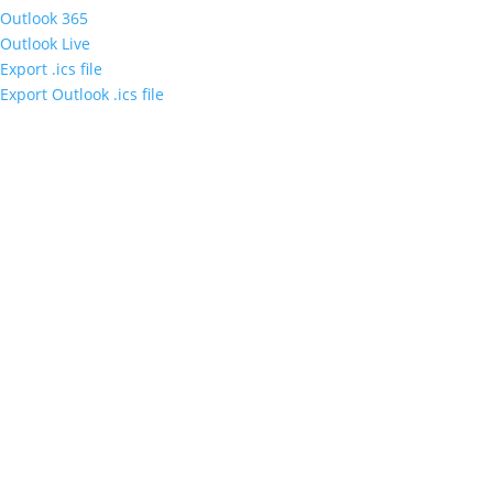
Outlook 365
Outlook Live
Export .ics file
Export Outlook .ics file
Sleduj náš
Facebook
&
LinkedIn