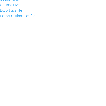
Outlook Live
Export .ics file
Export Outlook .ics file
Sleduj náš
Facebook
&
LinkedIn
Ochrana osobných údajov