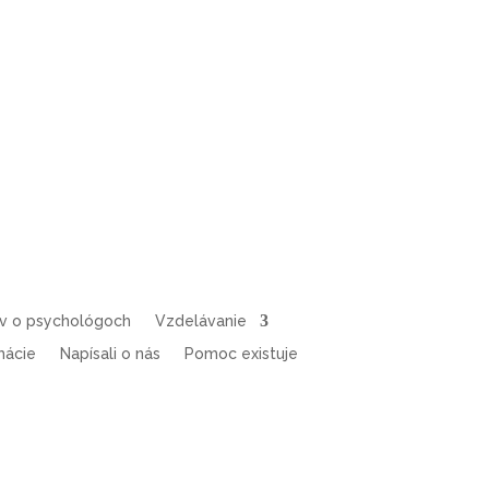
ov o psychológoch
Vzdelávanie
mácie
Napísali o nás
Pomoc existuje