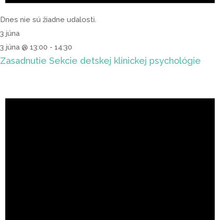
Dnes nie sú žiadne udalosti.
3 júna
3 júna @ 13:00
-
14:30
Zasadnutie Sekcie detskej klinickej psychológie