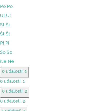
Po
Po
Ut
Ut
St
St
Št
Št
Pi
Pi
So
So
Ne
Ne
0 udalosti,
1
0 udalosti,
1
0 udalosti,
2
0 udalosti,
2
1 udalosť,
3