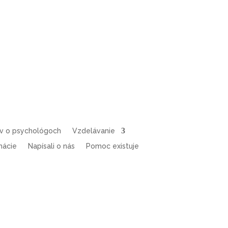
ov o psychológoch
Vzdelávanie
mácie
Napísali o nás
Pomoc existuje