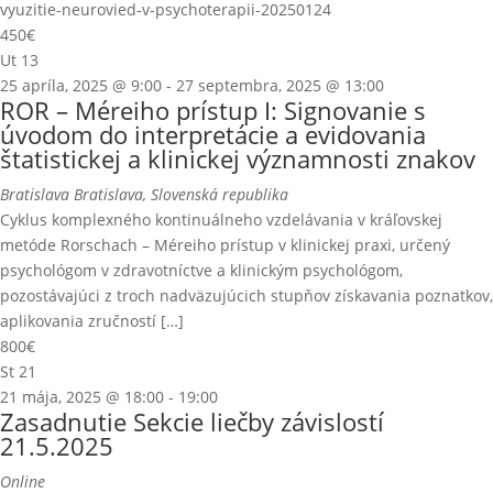
vyuzitie-neurovied-v-psychoterapii-20250124
450€
Ut
13
25 apríla, 2025 @ 9:00
-
27 septembra, 2025 @ 13:00
ROR – Méreiho prístup I: Signovanie s
úvodom do interpretácie a evidovania
štatistickej a klinickej významnosti znakov
Bratislava
Bratislava, Slovenská republika
Cyklus komplexného kontinuálneho vzdelávania v kráľovskej
metóde Rorschach – Méreiho prístup v klinickej praxi, určený
psychológom v zdravotníctve a klinickým psychológom,
pozostávajúci z troch nadväzujúcich stupňov získavania poznatkov,
aplikovania zručností […]
800€
St
21
21 mája, 2025 @ 18:00
-
19:00
Zasadnutie Sekcie liečby závislostí
21.5.2025
Online