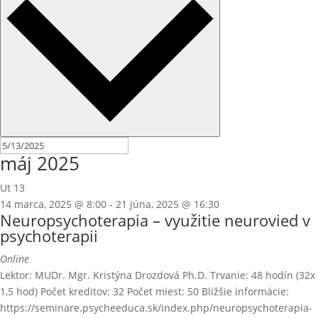
máj 2025
Ut
13
14 marca, 2025 @ 8:00
-
21 júna, 2025 @ 16:30
Neuropsychoterapia – využitie neurovied v
psychoterapii
Online
Lektor: MUDr. Mgr. Kristýna Drozdová Ph.D. Trvanie: 48 hodín (32x
1,5 hod) Počet kreditov: 32 Počet miest: 50 Bližšie informácie:
https://seminare.psycheeduca.sk/index.php/neuropsychoterapia-