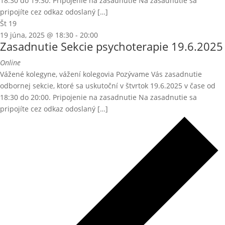
18:30 do 19:30. Pripojenie na zasadnutie Na zasadnutie sa
pripojíte cez odkaz odoslaný […]
Št
19
19 júna, 2025 @ 18:30
-
20:00
Zasadnutie Sekcie psychoterapie 19.6.2025
Online
Vážené kolegyne, vážení kolegovia Pozývame Vás zasadnutie
odbornej sekcie, ktoré sa uskutoční v štvrtok 19.6.2025 v čase od
18:30 do 20:00. Pripojenie na zasadnutie Na zasadnutie sa
pripojíte cez odkaz odoslaný […]