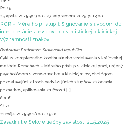
Po
19
25 apríla, 2025 @ 9:00
-
27 septembra, 2025 @ 13:00
ROR – Méreiho prístup I: Signovanie s úvodom do
interpretácie a evidovania štatistickej a klinickej
významnosti znakov
Bratislava
Bratislava, Slovenská republika
Cyklus komplexného kontinuálneho vzdelávania v kráľovskej
metóde Rorschach – Méreiho prístup v klinickej praxi, určený
psychológom v zdravotníctve a klinickým psychológom,
pozostávajúci z troch nadväzujúcich stupňov získavania
poznatkov, aplikovania zručností […]
800€
St
21
21 mája, 2025 @ 18:00
-
19:00
Zasadnutie Sekcie liečby závislostí 21.5.2025