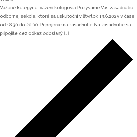
Vážené kolegyne, vážení kolegovia Pozývame Vás zasadnutie
odbornej sekcie, ktoré sa uskutoční v štvrtok 19.6.2025 v čase
od 18:30 do 20:00. Pripojenie na zasadnutie Na zasadnutie sa
pripojíte cez odkaz odoslaný […]