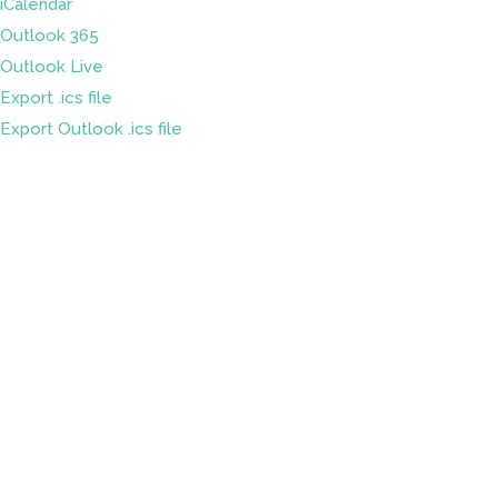
iCalendar
Outlook 365
Outlook Live
Export .ics file
Export Outlook .ics file
Sleduj náš
Facebook
&
LinkedIn