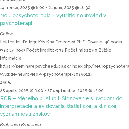
14 marca, 2025 @ 8:00
-
21 júna, 2025 @ 16:30
Neuropsychoterapia – využitie neurovied v
psychoterapii
Online
Lektor: MUDr. Mgr. Kristýna Drozdová Ph.D. Trvanie: 48 hodín
(32x 1,5 hod) Počet kreditov: 32 Počet miest: 50 Bližšie
informácie:
https://seminare.psycheeduca.sk/index.php/neuropsychotera
vyuzitie-neurovied-v-psychoterapii-20250124
450€
25 apríla, 2025 @ 9:00
-
27 septembra, 2025 @ 13:00
ROR – Méreiho prístup I: Signovanie s úvodom do
interpretácie a evidovania štatistickej a klinickej
významnosti znakov
Bratislava
Bratislava