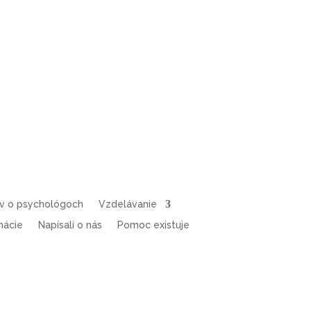
ov o psychológoch
Vzdelávanie
mácie
Napísali o nás
Pomoc existuje