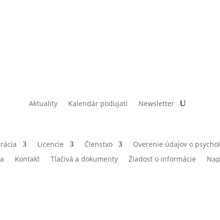
Aktuality
Kalendár podujatí
Newsletter
rácia
Licencie
Členstvo
Overenie údajov o psycho
ia
Kontakt
Tlačivá a dokumenty
Žiadosť o informácie
Nap