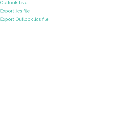
Outlook Live
Export .ics file
Export Outlook .ics file
Sleduj náš
Facebook
&
LinkedIn
Ochrana osobných údajov
Partnerské organizácie
Mapa stránky
Kontakt